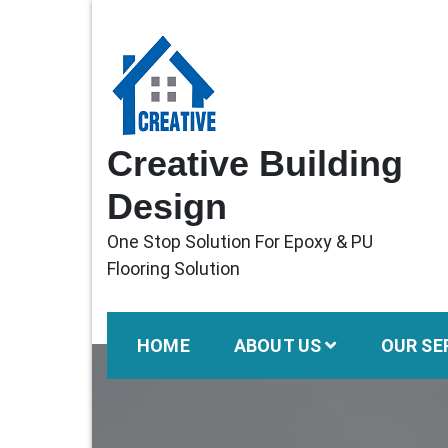
Skip
to
content
Creative Building
Design
One Stop Solution For Epoxy & PU
Flooring Solution
HOME
ABOUT US
OUR SE