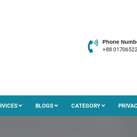
Phone Numb
+88 0170652
RVICES
BLOGS
CATEGORY
PRIVA